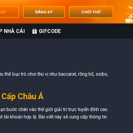
HẬP
ĐĂNG KÝ
CHƠI THỬ
P NHÀ CÁI
GIFCODE
thể loại trò chơi thú vị như baccarat, rồng hổ, sicbo,
 Cấp Châu Á
n bước chân vào thế giới giải trí trực tuyến đỉnh cao.
 tài khoản hợp lệ. Bài viết này sẽ cung cấp thông tin