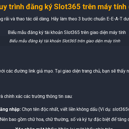
uy trình đăng ký Slot365 trên máy tính
ộng rãi và thao tác dễ dàng. Hãy làm theo 3 bước chuẩn E-E-A-T dư
Biểu mẫu đăng ký tài khoản Slot365 trên giao diện máy tính
với các đường link giả mạo. Tại giao diện trang chủ, bạn sẽ thấy 
 chính xác các trường thông tin sau:
ăng nhập:
Chọn tên độc nhất, viết liền không dấu (Ví dụ: slot365
Nên bao gồm chữ hoa, chữ thường, số và ký tự đặc biệt để tăng 