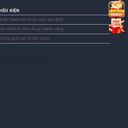
ĐIỀU KIỆN
Hoàn thành số vòng cược quy định
Xác minh số điện thoại thành công
Không giới hạn số tiền cược