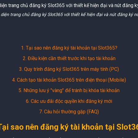
 diện trang chủ đăng ký Slot365 với thiết kế hiện đại và nút đăng ký nổ
1. Tại sao nên đăng ký tài khoản tại Slot365?
2. Điều kiện cần thiết trước khi tạo tài khoản
3. Quy trình đăng ký Slot365 trên máy tính (PC)
4. Cách tạo tài khoản Slot365 trên điện thoại (Mobile)
5. Những lưu ý "vàng" để tránh bị khóa tài khoản
6. Các ưu đãi độc quyền khi đăng ký mới
7. Câu hỏi thường gặp (FAQ)
Tại sao nên đăng ký tài khoản tại Slot