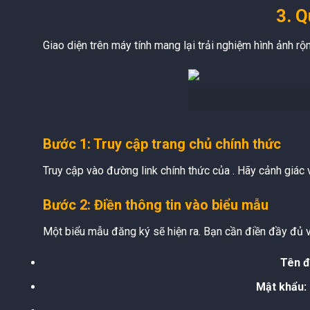
3. Q
Giao diện trên máy tính mang lại trải nghiệm hình ảnh r
Bước 1: Truy cập trang chủ chính thức
Truy cập vào đường link chính thức của
. Hãy cảnh giác 
Bước 2: Điền thông tin vào biểu mẫu
Một biểu mẫu đăng ký sẽ hiện ra. Bạn cần điền đầy đủ và
Tên đ
Mật khẩu: