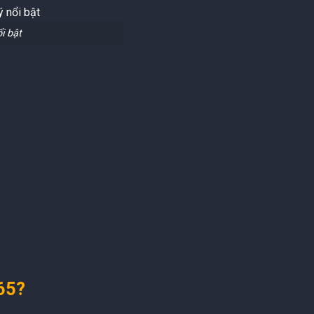
i bật
365?