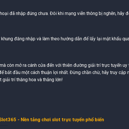
thoại đã nhập đúng chưa. Đôi khi mạng viễn thông bị nghẽn, hãy đợ
 khung đăng nhập và làm theo hướng dẫn để lấy lại mật khẩu qua
à còn mở ra cánh cửa đến với thiên đường giải trí trực tuyến uy t
để bắt đầu một cách thuận lợi nhất. Đừng chần chừ, hãy truy cập
giải trí thăng hoa và thắng lớn!
Slot365 - Nền tảng chơi slot trực tuyến phổ biến