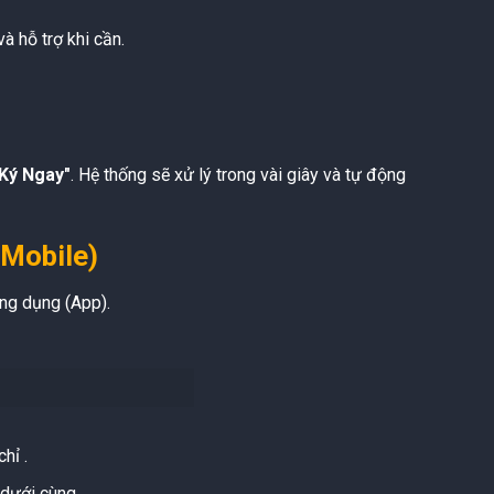
 hỗ trợ khi cần.
Ký Ngay"
. Hệ thống sẽ xử lý trong vài giây và tự động
(Mobile)
ứng dụng (App).
 chỉ
.
dưới cùng.