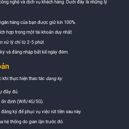
công nghệ và dịch vụ khách hàng. Dưới đây là những lý
ngân hàng của bạn được giữ kín 100%.
ích hợp trong một tài khoản duy nhất.
 xử lý chỉ từ 2-5 phút.
 ký và đăng nhập bất kể ngày đêm.
oản
 khi thực hiện thao tác
dang ky
:
sự đầy đủ.
 ổn định (Wifi/4G/5G).
đăng ký để phục vụ việc rút tiền sau này.
a hệ thống do gian lận trước đó.