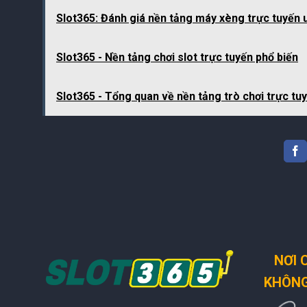
Slot365: Đánh giá nền tảng máy xèng trực tuyến u
Slot365 - Nền tảng chơi slot trực tuyến phổ biến
Slot365 - Tổng quan về nền tảng trò chơi trực tuy
NƠI 
KHÔNG