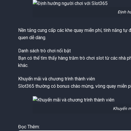
Định h
Nền tảng cung cấp các khe quay miễn phí, tính năng tự đ
quen dễ dàng.
Danh sách trò chơi nổi bật
Bạn có thể tìm thấy hàng trăm trò chơi slot từ các nhà 
khác.
Khuyến mãi và chương trình thành viên
Slot365 thường có bonus chào mừng, vòng quay miễn phí
Khuyến mã
Đọc Thêm: