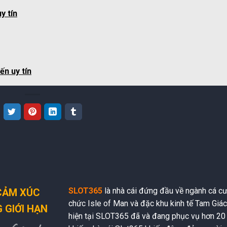
y tín
ến uy tín
SLOT365
là nhà cái đứng đầu về ngành cá cư
CẢM XÚC
chức Isle of Man và đặc khu kinh tế Tam Giá
 GIỚI HẠN
hiện tại SLOT365 đã và đang phục vụ hơn 20 t