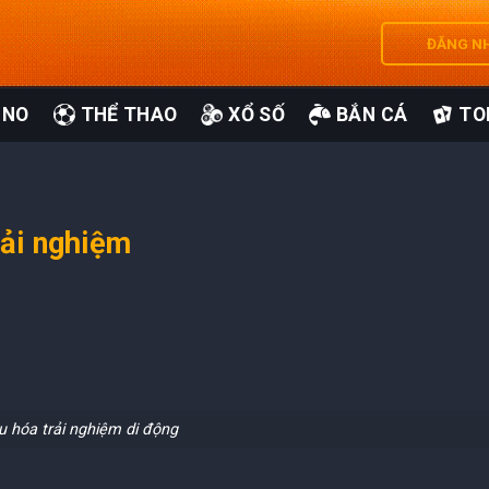
ĐĂNG N
INO
THỂ THAO
XỔ SỐ
BẮN CÁ
TO
rải nghiệm
u hóa trải nghiệm di động