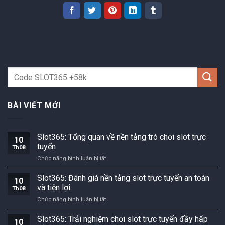
BÀI VIẾT MỚI
Slot365: Tổng quan về nền tảng trò chơi slot trực
10
tuyến
Th08
Slot365:
Chức năng bình luận bị tắt
Tổng
quan
Slot365: Đánh giá nền tảng slot trực tuyến an toàn
10
về
và tiện lợi
Th08
nền
Slot365:
Chức năng bình luận bị tắt
tảng
Đánh
trò
giá
Slot365: Trải nghiệm chơi slot trực tuyến đầy hấp
chơi
10
nền