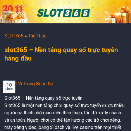
Skip
to
content
SLOT365
»
Thể Thao
slot365 – Nền tảng quay số trực tuyến
hàng đầu
10
Th08
Slot365 – Nền tảng quay số trực tuyến
Slot365 là một nền tảng chơi quay số trực tuyến được nhiều
người ưa thích nhờ giao diện thân thiện, tốc độ xử lý nhanh
và an toàn. Người chơi có thể tận hưởng các trò chơi xèng,
máy xèng video, bảng xì dách và live casino trên mọi thiết