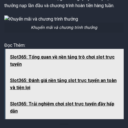
thưởng nạp lần đầu và chương trình hoàn tiền hàng tuần.
Khuyến mãi và chương trình thưởng
Đọc Thêm:
Slot365: Tổng quan về nền tảng trò chơi slot trực
tuyến
Slot365: Đánh giá nền tảng slot trực tuyến an toàn
và tiện lợi
Slot365: Trải nghiệm chơi slot trực tuyến đầy hấp
dẫn