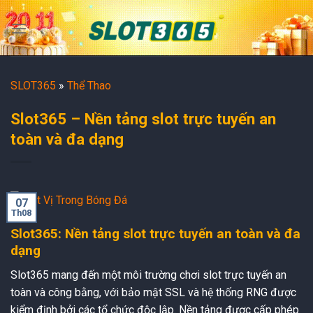
Skip
to
content
SLOT365
»
Thể Thao
Slot365 – Nền tảng slot trực tuyến an
toàn và đa dạng
07
Th08
Slot365: Nền tảng slot trực tuyến an toàn và đa
dạng
Slot365 mang đến một môi trường chơi slot trực tuyến an
toàn và công bằng, với bảo mật SSL và hệ thống RNG được
kiểm định bởi các tổ chức độc lập. Nền tảng được cấp phép