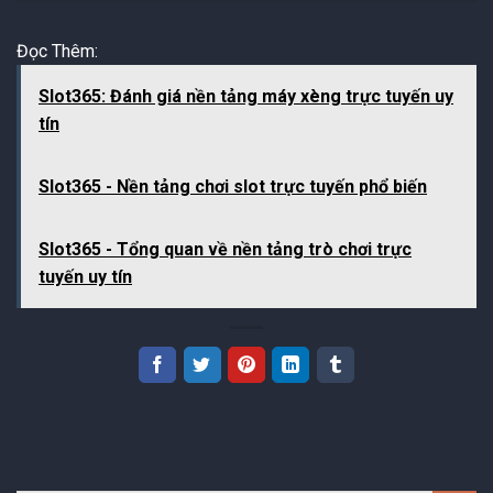
Đọc Thêm:
Slot365: Đánh giá nền tảng máy xèng trực tuyến uy
tín
Slot365 - Nền tảng chơi slot trực tuyến phổ biến
Slot365 - Tổng quan về nền tảng trò chơi trực
tuyến uy tín