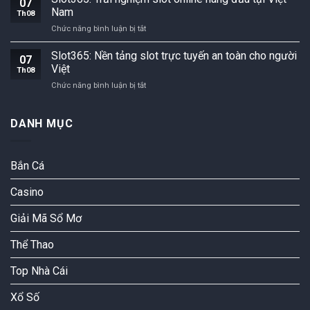
07
giải
chơi
Nam
Th08
trí
trực
Slot365:
Chức năng bình luận bị tắt
casino
tuyến
Trải
trực
uy
nghiệm
Slot365: Nền tảng slot trực tuyến an toàn cho người
tuyến
tín
07
slot
an
Việt
Th08
online
toàn
Slot365:
Chức năng bình luận bị tắt
hàng
và
Nền
đầu
đáng
tảng
tại
tin
slot
DANH MỤC
Việt
cậy
trực
Nam
tuyến
an
Bắn Cá
toàn
cho
Casino
người
Việt
Giải Mã Sổ Mơ
Thể Thao
Top Nhà Cái
Xổ Số