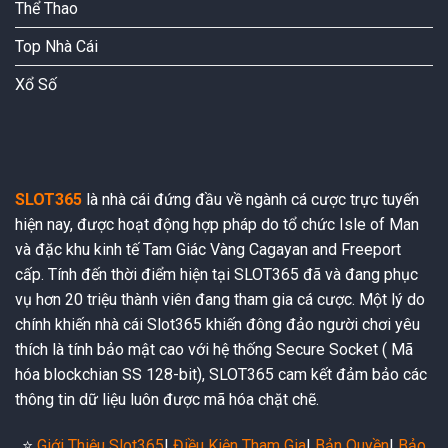
Thể Thao
Top Nhà Cái
Xổ Số
SLOT365
là nhà cái đứng đầu về ngành cá cược trực tuyến
hiện nay, được hoạt động hợp pháp do tổ chức Isle of Man
và đặc khu kinh tế Tam Giác Vàng Cagayan and Freeport
cấp. Tính đến thời điểm hiện tại SLOT365 đã và đang phục
vụ hơn 20 triệu thành viên đang tham gia cá cược. Một lý do
chính khiến nhà cái Slot365 khiến đông đảo người chơi yêu
thích là tính bảo mật cao với hệ thống Secure Socket ( Mã
hóa blockchian SS 128-bit), SLOT365 cam kết đảm bảo các
thông tin dữ liệu luôn được mã hóa chặt chẽ.
⭐️
Giới Thiệu Slot365
|
Điều Kiện Tham Gia
|
Bản Quyền
|
Bảo