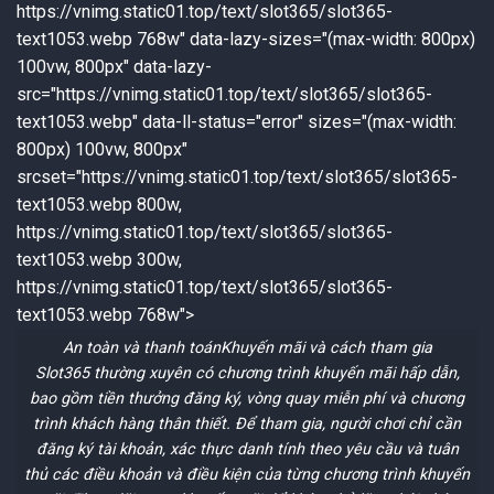
https://vnimg.static01.top/text/slot365/slot365-
text1053.webp 768w" data-lazy-sizes="(max-width: 800px)
100vw, 800px" data-lazy-
src="https://vnimg.static01.top/text/slot365/slot365-
text1053.webp" data-ll-status="error" sizes="(max-width:
800px) 100vw, 800px"
srcset="https://vnimg.static01.top/text/slot365/slot365-
text1053.webp 800w,
https://vnimg.static01.top/text/slot365/slot365-
text1053.webp 300w,
https://vnimg.static01.top/text/slot365/slot365-
text1053.webp 768w">
An toàn và thanh toán
Khuyến mãi và cách tham gia
Slot365 thường xuyên có chương trình khuyến mãi hấp dẫn,
bao gồm tiền thưởng đăng ký, vòng quay miễn phí và chương
trình khách hàng thân thiết. Để tham gia, người chơi chỉ cần
đăng ký tài khoản, xác thực danh tính theo yêu cầu và tuân
thủ các điều khoản và điều kiện của từng chương trình khuyến