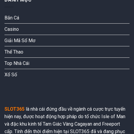
cậy
trực
Nam
tuyến
an
Bắn Cá
toàn
cho
Casino
người
Việt
Giải Mã Sổ Mơ
Thể Thao
Top Nhà Cái
Xổ Số
SLOT365
là nhà cái đứng đầu về ngành cá cược trực tuyến
hiện nay, được hoạt động hợp pháp do tổ chức Isle of Man
và đặc khu kinh tế Tam Giác Vàng Cagayan and Freeport
cấp. Tính đến thời điểm hiện tại SLOT365 đã và đang phục