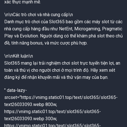
xác thực mạnh mẽ.
\n\n
Các trò chơi và nhà cung cấp
\n
Danh mục trò chơi của Slot365 bao gồm các máy slot từ các
nhà cung cấp hàng đầu như NetEnt, Microgaming, Pragmatic
Play và Evolution. Người dùng có thể khám phá slot theo chủ
đề, tính năng bonus, và mức cược phù hợp.
\n\n
Kết luận
\n
Slot365 mang lại trải nghiệm chơi slot trực tuyến tiện lợi, an
toàn và thú vị cho người chơi ở mọi trình độ. Hãy xem xét
đăng ký để nhận khuyến mãi và thử vận may của bạn.
" data-lazy-
srcset="https://vnimg.static01.top/text/slot365/slot365-
text26033093.webp 800w,
https://vnimg.static01.top/text/slot365/slot365-
text26033093.webp 300w,
https://vnimg.static01.top/text/slot365/slot365-