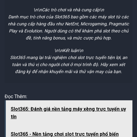
\n\n
Các trò chơi và nhà cung cấp
\n
Danh mục trò chơi của Slot365 bao gồm các máy slot từ các
nhà cung cấp hàng đầu như NetEnt, Microgaming, Pragmatic
Play và Evolution. Người dùng có thể khám phá slot theo chủ
đề, tính năng bonus, và mức cược phù hợp.
\n\n
Kết luận
\n
Slot365 mang lại trải nghiệm chơi slot trực tuyến tiện lợi, an
toàn và thú vị cho người chơi ở mọi trình độ. Hãy xem xét
đăng ký để nhận khuyến mãi và thử vận may của bạn.
Đọc Thêm:
Slot365: Đánh giá nền tảng máy xèng trực tuyến uy
tín
Slot365 - Nền tảng chơi slot trực tuyến phổ biến