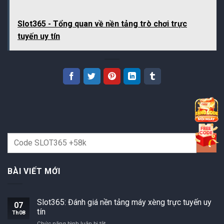
Slot365 - Tổng quan về nền tảng trò chơi trực
tuyến uy tín
BÀI VIẾT MỚI
Slot365: Đánh giá nền tảng máy xèng trực tuyến uy
07
tín
Th08
Slot365:
Chức năng bình luận bị tắt