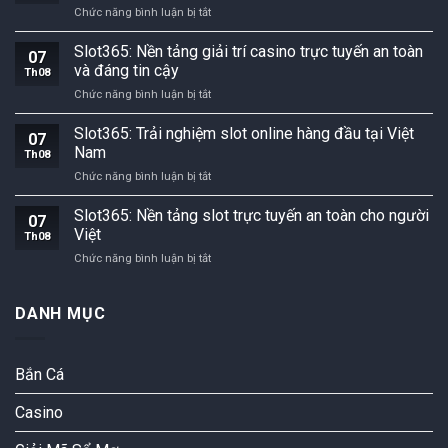
tuyến
Slot365
Chức năng bình luận bị tắt
slot
uy
-
trực
tín
Tổng
tuyến
Slot365: Nền tảng giải trí casino trực tuyến an toàn
07
quan
phổ
và đáng tin cậy
Th08
về
biến
Slot365:
Chức năng bình luận bị tắt
nền
Nền
tảng
tảng
Slot365: Trải nghiệm slot online hàng đầu tại Việt
trò
07
giải
chơi
Nam
Th08
trí
trực
Slot365:
Chức năng bình luận bị tắt
casino
tuyến
Trải
trực
uy
nghiệm
Slot365: Nền tảng slot trực tuyến an toàn cho người
tuyến
tín
07
slot
an
Việt
Th08
online
toàn
Slot365:
Chức năng bình luận bị tắt
hàng
và
Nền
đầu
đáng
tảng
tại
tin
slot
DANH MỤC
Việt
cậy
trực
Nam
tuyến
an
Bắn Cá
toàn
cho
Casino
người
Việt