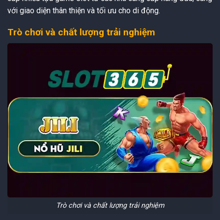
với giao diện thân thiện và tối ưu cho di động.
Trò chơi và chất lượng trải nghiệm
Trò chơi và chất lượng trải nghiệm