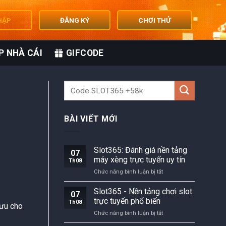
HẬP
ĐĂNG KÝ
CHƠI THỬ
P NHÀ CÁI
GIFCODE
BÀI VIẾT MỚI
Slot365: Đánh giá nền tảng
07
máy xèng trực tuyến uy tín
Th08
Slot365:
Chức năng bình luận bị tắt
Đánh
giá
Slot365 - Nền tảng chơi slot
07
nền
trực tuyến phổ biến
Th08
 ưu cho
tảng
Slot365
Chức năng bình luận bị tắt
máy
-
xèng