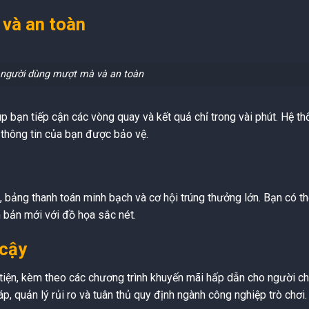
và an toàn
 người dùng mượt mà và an toàn
úp bạn tiếp cận các vòng quay và kết quả chỉ trong vài phút. Hệ t
thông tin của bạn được bảo vệ.
, bảng thanh toán minh bạch và cơ hội trúng thưởng lớn. Bạn có th
n bản mới với đồ họa sắc nét.
 cậy
 tiện, kèm theo các chương trình khuyến mãi hấp dẫn cho người ch
p, quản lý rủi ro và tuân thủ quy định ngành công nghiệp trò chơi.