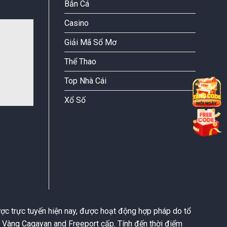
Bắn Cá
toàn
cho
Casino
người
Việt
Giải Mã Sổ Mơ
Thể Thao
Top Nhà Cái
Xổ Số
ợc trực tuyến hiện nay, được hoạt động hợp pháp do tổ
c Vàng Cagayan and Freeport cấp. Tính đến thời điểm