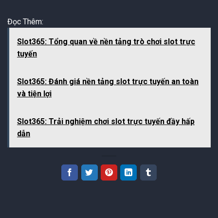
Đọc Thêm:
Slot365: Tổng quan về nền tảng trò chơi slot trực
tuyến
Slot365: Đánh giá nền tảng slot trực tuyến an toàn
và tiện lợi
Slot365: Trải nghiệm chơi slot trực tuyến đầy hấp
dẫn