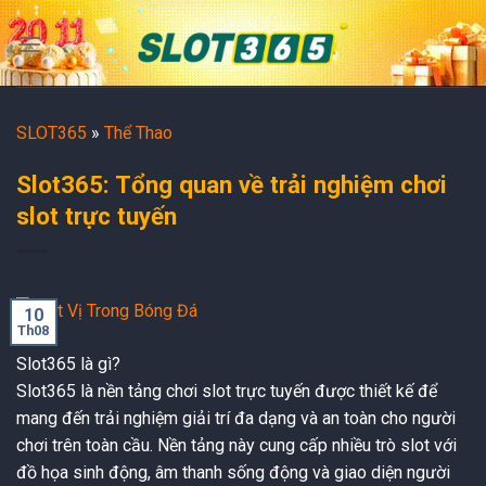
Skip
to
content
SLOT365
»
Thể Thao
Slot365: Tổng quan về trải nghiệm chơi
slot trực tuyến
10
Th08
Slot365 là gì?
Slot365 là nền tảng chơi slot trực tuyến được thiết kế để
mang đến trải nghiệm giải trí đa dạng và an toàn cho người
chơi trên toàn cầu. Nền tảng này cung cấp nhiều trò slot với
đồ họa sinh động, âm thanh sống động và giao diện người