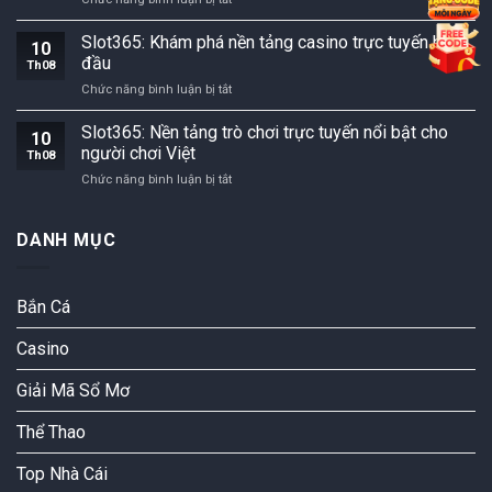
trực
và
Khám
tuyến
tiện
phá
Slot365: Khám phá nền tảng casino trực tuyến hàng
đầy
lợi
10
thế
hấp
đầu
Th08
giới
dẫn
Slot365:
Chức năng bình luận bị tắt
slot
Khám
trực
phá
Slot365: Nền tảng trò chơi trực tuyến nổi bật cho
tuyến
10
nền
đầy
người chơi Việt
Th08
tảng
năng
Slot365:
Chức năng bình luận bị tắt
casino
lượng
Nền
trực
tảng
tuyến
trò
DANH MỤC
hàng
chơi
đầu
trực
tuyến
Bắn Cá
nổi
bật
Casino
cho
người
chơi
Giải Mã Sổ Mơ
Việt
Thể Thao
Top Nhà Cái