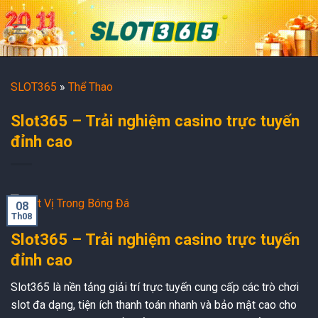
Skip
to
content
SLOT365
»
Thể Thao
Slot365 – Trải nghiệm casino trực tuyến
đỉnh cao
08
Th08
Slot365 – Trải nghiệm casino trực tuyến
đỉnh cao
Slot365 là nền tảng giải trí trực tuyến cung cấp các trò chơi
slot đa dạng, tiện ích thanh toán nhanh và bảo mật cao cho