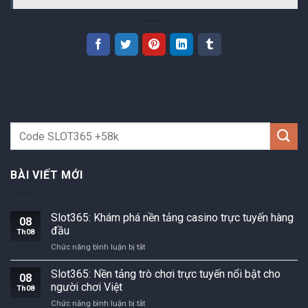
BÀI VIẾT MỚI
Slot365: Khám phá nền tảng casino trực tuyến hàng
08
đầu
Th08
Slot365:
Chức năng bình luận bị tắt
Khám
phá
Slot365: Nền tảng trò chơi trực tuyến nổi bật cho
08
nền
người chơi Việt
Th08
tảng
Slot365:
Chức năng bình luận bị tắt
casino