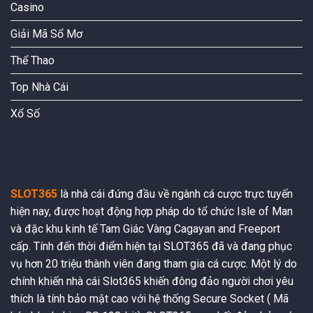
Casino
toàn
và
đáng
Giải Mã Sổ Mơ
tin
cậy
Thể Thao
Top Nhà Cái
Xổ Số
SLOT365
là nhà cái đứng đầu về ngành cá cược trực tuyến
hiện nay, được hoạt động hợp pháp do tổ chức Isle of Man
và đặc khu kinh tế Tam Giác Vàng Cagayan and Freeport
cấp. Tính đến thời điểm hiện tại SLOT365 đã và đang phục
vụ hơn 20 triệu thành viên đang tham gia cá cược. Một lý do
chính khiến nhà cái Slot365 khiến đông đảo người chơi yêu
thích là tính bảo mật cao với hệ thống Secure Socket ( Mã