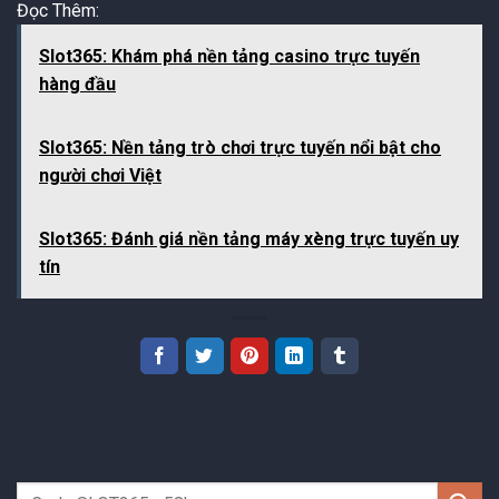
Đọc Thêm:
Slot365: Khám phá nền tảng casino trực tuyến
hàng đầu
Slot365: Nền tảng trò chơi trực tuyến nổi bật cho
người chơi Việt
Slot365: Đánh giá nền tảng máy xèng trực tuyến uy
tín