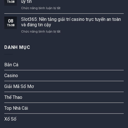
uy tín
Việt
Th08
chơi
tuyến
Slot365
Chức năng bình luận bị tắt
slot
uy
-
trực
tín
Tổng
tuyến
Slot365: Nền tảng giải trí casino trực tuyến an toàn
08
quan
phổ
và đáng tin cậy
Th08
về
biến
Slot365:
Chức năng bình luận bị tắt
nền
Nền
tảng
tảng
trò
giải
DANH MỤC
chơi
trí
trực
casino
tuyến
trực
uy
Bắn Cá
tuyến
tín
an
Casino
toàn
và
đáng
Giải Mã Sổ Mơ
tin
cậy
Thể Thao
Top Nhà Cái
Xổ Số