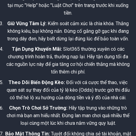
tại mục "Help" hoặc "Luật Chơi" trên trang
trước khi xuống
tiền.
Giữ Vững Tâm Lý:
Kiểm soát cảm xúc là chìa khóa. Thắng
không kiêu, bại không nản. Đừng cố gắng gỡ gạc khi đang
trong dây đen, hãy biết dừng lại đúng lúc để bảo toàn vốn.
Tận Dụng Khuyến Mãi:
Slot365 thường xuyên có các
chương trình hoàn trả, thưởng nạp lại. Hãy tận dụng tối đa
các nguồn lực này để gia tăng cơ hội chiến thắng mà không
tốn thêm chi phí.
Theo Dõi Biến Động Kèo:
Đối với cá cược thể thao, việc
quan sát sự thay đổi của tỷ lệ kèo (Odds) trước giờ thi đấu
có thể hé lộ xu hướng của dòng tiền và ý đồ của nhà cái.
Chọn Trò Chơi Sở Trường:
Hãy tập trung vào những trò
chơi mà bạn am hiểu nhất. Đừng lan man chơi quá nhiều thể
loại cùng một lúc khi chưa nắm vững quy luật.
Bảo Mật Thông Tin:
Tuyệt đối không chia sẻ tài khoản, mật