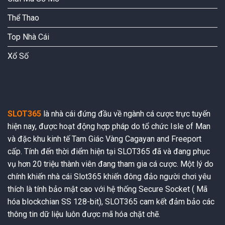
Việt
Thể Thao
Top Nhà Cái
Xổ Số
SLOT365
là nhà cái đứng đầu về ngành cá cược trực tuyến
hiện nay, được hoạt động hợp pháp do tổ chức Isle of Man
và đặc khu kinh tế Tam Giác Vàng Cagayan and Freeport
cấp. Tính đến thời điểm hiện tại SLOT365 đã và đang phục
vụ hơn 20 triệu thành viên đang tham gia cá cược. Một lý do
chính khiến nhà cái Slot365 khiến đông đảo người chơi yêu
thích là tính bảo mật cao với hệ thống Secure Socket ( Mã
hóa blockchian SS 128-bit), SLOT365 cam kết đảm bảo các
thông tin dữ liệu luôn được mã hóa chặt chẽ.