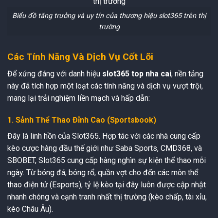
Biểu đồ tăng trưởng và uy tín của thương hiệu slot365 trên thị
trường
Các Tính Năng Và Dịch Vụ Cốt Lõi
Để xứng đáng với danh hiệu
slot365 top nha cai
, nền tảng
này đã tích hợp một loạt các tính năng và dịch vụ vượt trội,
mang lại trải nghiệm liền mạch và hấp dẫn:
1. Sảnh Thể Thao Đỉnh Cao (Sportsbook)
Đây là linh hồn của Slot365. Hợp tác với các nhà cung cấp
kèo cược hàng đầu thế giới như Saba Sports, CMD368, và
SBOBET, Slot365 cung cấp hàng nghìn sự kiện thể thao mỗi
ngày. Từ bóng đá, bóng rổ, quần vợt cho đến các môn thể
thao điện tử (Esports), tỷ lệ kèo tại đây luôn được cập nhật
nhanh chóng và cạnh tranh nhất thị trường (kèo chấp, tài xỉu,
kèo Châu Âu).