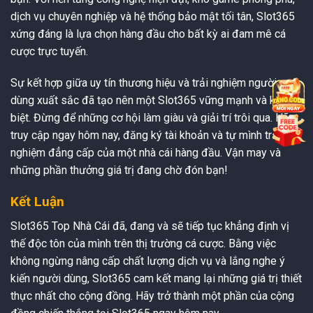
dịch vụ chuyên nghiệp và hệ thống bảo mật tối tân, Slot365
xứng đáng là lựa chọn hàng đầu cho bất kỳ ai đam mê cá
cược trực tuyến.
Sự kết hợp giữa uy tín thương hiệu và trải nghiệm người
dùng xuất sắc đã tạo nên một Slot365 vững mạnh và khác
biệt. Đừng để những cơ hội làm giàu và giải trí trôi qua. Hãy
truy cập ngay
hôm nay, đăng ký tài khoản và tự mình trải
nghiệm đẳng cấp của một nhà cái hàng đầu. Vận may và
những phần thưởng giá trị đang chờ đón bạn!
Kết Luận
Slot365 Top Nhà Cái đã, đang và sẽ tiếp tục khẳng định vị
thế độc tôn của mình trên thị trường cá cược. Bằng việc
không ngừng nâng cấp chất lượng dịch vụ và lắng nghe ý
kiến người dùng, Slot365 cam kết mang lại những giá trị thiết
thực nhất cho cộng đồng. Hãy trở thành một phần của cộng