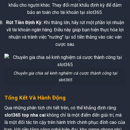
khẩu cho người khác. Thay đổi mật khẩu định kỳ để đảm
bảo an toàn cho tài khoản tại slot365.
Rút Tiền Định Kỳ:
Khi thắng lớn, hãy rút một phần lợi nhuận
về tài khoản ngân hàng. Điều này giúp bạn hiện thực hóa lợi
nhuận và tránh việc "nướng" lại số tiền thắng vào các ván
cược sau.
Chuyên gia chia sẻ kinh nghiệm cá cược thành công tại
slot365
Tổng Kết Và Hành Động
Qua những phân tích chi tiết trên, có thể khẳng định rằng
slot365 top nha cai
không chỉ là một điểm đến giải trí, mà
là một đối tác tin cậy trên hành trình chinh phục đỉnh cao của
bạn. Với nền tảng công nghệ hiện đại, kho game phong phú,