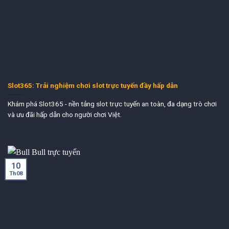
Slot365: Trải nghiệm chơi slot trực tuyến đầy hấp dẫn
Khám phá Slot365 - nền tảng slot trực tuyến an toàn, đa dạng trò chơi
và ưu đãi hấp dẫn cho người chơi Việt.
10
Th08