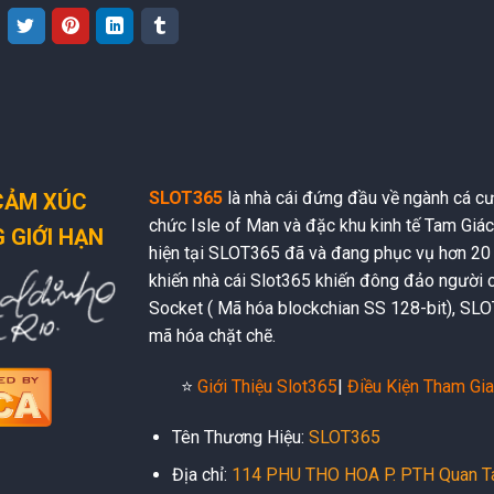
SLOT365
là nhà cái đứng đầu về ngành cá cư
CẢM XÚC
chức Isle of Man và đặc khu kinh tế Tam Giá
 GIỚI HẠN
hiện tại SLOT365 đã và đang phục vụ hơn 20 t
khiến nhà cái Slot365 khiến đông đảo người c
Socket ( Mã hóa blockchian SS 128-bit), SLO
mã hóa chặt chẽ.
⭐️
Giới Thiệu Slot365
|
Điều Kiện Tham Gi
Tên Thương Hiệu:
SLOT365
Địa chỉ:
114 PHU THO HOA P. PTH Quan Ta