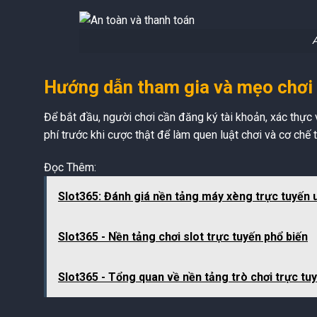
A
Hướng dẫn tham gia và mẹo chơi
Để bắt đầu, người chơi cần đăng ký tài khoản, xác thực
phí trước khi cược thật để làm quen luật chơi và cơ chế 
Đọc Thêm:
Slot365: Đánh giá nền tảng máy xèng trực tuyến u
Slot365 - Nền tảng chơi slot trực tuyến phổ biến
Slot365 - Tổng quan về nền tảng trò chơi trực tuy