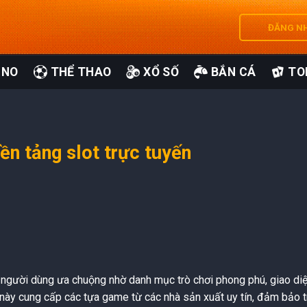
ĐĂNG N
INO
THỂ THAO
XỔ SỐ
BẮN CÁ
TO
nền tảng slot trực tuyến
u người dùng ưa chuộng nhờ danh mục trò chơi phong phú, giao diệ
 này cung cấp các tựa game từ các nhà sản xuất uy tín, đảm bảo t