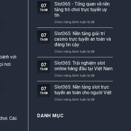
Nền
Slot365 - Tổng quan về nền
trực
07
tảng
tuyến
tảng trò chơi trực tuyến uy
Th08
chơi
uy
tín
slot
tín
Slot365
Chức năng bình luận bị tắt
trực
-
tuyến
Tổng
phổ
Slot365: Nền tảng giải trí
07
quan
biến
casino trực tuyến an toàn và
Th08
về
đáng tin cậy
nền
Slot365:
Chức năng bình luận bị tắt
tảng
bánh với
Nền
trò
tảng
chơi
Slot365: Trải nghiệm slot
i nơi.
07
giải
trực
online hàng đầu tại Việt Nam
Th08
trí
tuyến
Slot365:
Chức năng bình luận bị tắt
casino
uy
Trải
trực
tín
nghiệm
Slot365: Nền tảng slot trực
tuyến
07
slot
an
tuyến an toàn cho người Việt
Th08
online
toàn
Slot365:
Chức năng bình luận bị tắt
hàng
và
Nền
đầu
đáng
tảng
tại
tin
slot
DANH MỤC
Việt
cậy
chơi. Các
trực
Nam
tuyến
an