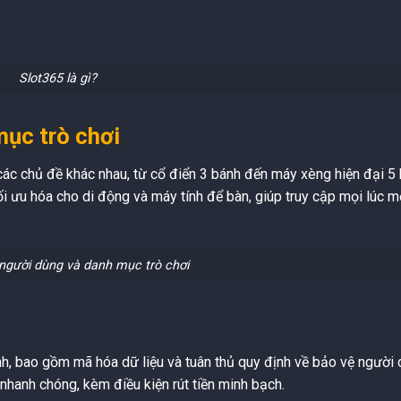
Slot365 là gì?
mục trò chơi
các chủ đề khác nhau, từ cổ điển 3 bánh đến máy xèng hiện đại 5 
 ưu hóa cho di động và máy tính để bàn, giúp truy cập mọi lúc mọ
người dùng và danh mục trò chơi
, bao gồm mã hóa dữ liệu và tuân thủ quy định về bảo vệ người 
 nhanh chóng, kèm điều kiện rút tiền minh bạch.