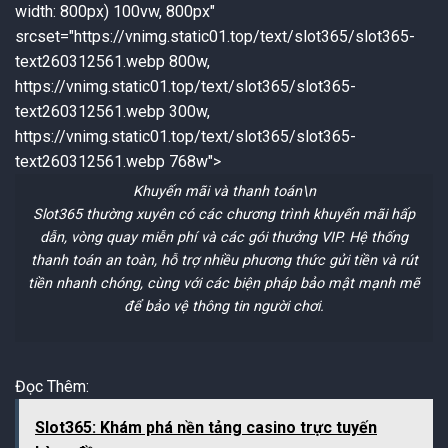
width: 800px) 100vw, 800px"
srcset="https://vnimg.static01.top/text/slot365/slot365-
text260312561.webp 800w,
https://vnimg.static01.top/text/slot365/slot365-
text260312561.webp 300w,
https://vnimg.static01.top/text/slot365/slot365-
text260312561.webp 768w">
Khuyến mãi và thanh toán\n
Slot365 thường xuyên có các chương trình khuyến mãi hấp
dẫn, vòng quay miễn phí và các gói thưởng VIP. Hệ thống
thanh toán an toàn, hỗ trợ nhiều phương thức gửi tiền và rút
tiền nhanh chóng, cùng với các biện pháp bảo mật mạnh mẽ
để bảo vệ thông tin người chơi.
Đọc Thêm:
Slot365: Khám phá nền tảng casino trực tuyến