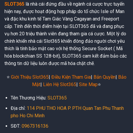
SLOT365
là nhà cái đứng đầu về ngành cá cược trực tuyến
hiện nay, được hoạt động hợp pháp do tổ chức Isle of Man
và đặc khu kinh tế Tam Giác Vàng Cagayan and Freeport
cấp. Tính đến thời điểm hiện tại SLOT365 đã và đang phục
vụ hơn 20 triệu thành viên đang tham gia cá cược. Một lý do
chính khiến nhà cái Slot365 khiến đông đảo người chơi yêu
thích là tính bảo mật cao với hệ thống Secure Socket ( Mã
hóa blockchian SS 128-bit), SLOT365 cam kết đảm bảo các
thông tin dữ liệu luôn được mã hóa chặt chẽ.
⭐️
Giới Thiệu Slot365
|
Điều Kiện Tham Gia
|
Bản Quyền
|
Bảo
Mật
|
Liên Hệ Slot365
|
Site Map
⭐️
Tên Thương Hiệu:
SLOT365
Địa chỉ:
114 PHU THO HOA P. PTH Quan Tan Phu Thanh
pho Ho Chi Minh
SĐT:
0967316136