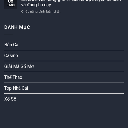
08
quan
phổ
và đáng tin cậy
Th08
về
biến
Slot365:
Chức năng bình luận bị tắt
nền
Nền
tảng
tảng
trò
giải
DANH MỤC
chơi
trí
trực
casino
tuyến
trực
uy
Bắn Cá
tuyến
tín
an
Casino
toàn
và
đáng
Giải Mã Sổ Mơ
tin
cậy
Thể Thao
Top Nhà Cái
Xổ Số