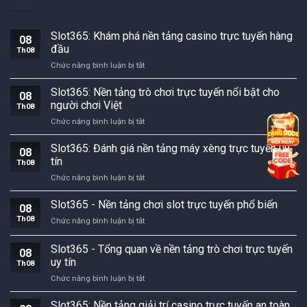
Slot365: Khám phá nền tảng casino trực tuyến hàng
08
đầu
Th08
Slot365:
Chức năng bình luận bị tắt
Khám
phá
Slot365: Nền tảng trò chơi trực tuyến nổi bật cho
08
nền
người chơi Việt
Th08
tảng
Slot365:
Chức năng bình luận bị tắt
casino
Nền
trực
tảng
Slot365: Đánh giá nền tảng máy xèng trực tuyến uy
tuyến
08
trò
hàng
tín
Th08
chơi
đầu
Slot365:
Chức năng bình luận bị tắt
trực
Đánh
tuyến
giá
Slot365 - Nền tảng chơi slot trực tuyến phổ biến
nổi
08
nền
bật
Th08
Slot365
Chức năng bình luận bị tắt
tảng
cho
-
máy
người
Nền
Slot365 - Tổng quan về nền tảng trò chơi trực tuyến
xèng
chơi
08
tảng
trực
uy tín
Việt
Th08
chơi
tuyến
Slot365
Chức năng bình luận bị tắt
slot
uy
-
trực
tín
Tổng
tuyến
Slot365: Nền tảng giải trí casino trực tuyến an toàn