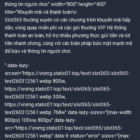
thông tin người chơi.
" width="800" height="400"
title="Khuyến mãi và thanh toán\n
Slot365 thường xuyên có các chương trình khuyến mãi hấp
dẫn, vòng quay miễn phí và các gói thưởng VIP. Hệ thống
thanh toán an toàn, hỗ trợ nhiều phương thức gửi tiền và rút
tiền nhanh chóng, cùng với các biện pháp bảo mật mạnh mẽ
để bảo vệ thông tin người chơi.
" data-lazy-
srcset="https://vnimg.static01.top/text/slot365/slot365-
text260312561.webp 800w,
https://vnimg.static01.top/text/slot365/slot365-
text260312561.webp 300w,
https://vnimg.static01.top/text/slot365/slot365-
text260312561.webp 768w" data-lazy-sizes="(max-width:
800px) 100vw, 800px" data-lazy-
src="https://vnimg.static01.top/text/slot365/slot365-
text260312561.webp" data-ll-status="error" sizes="(max-