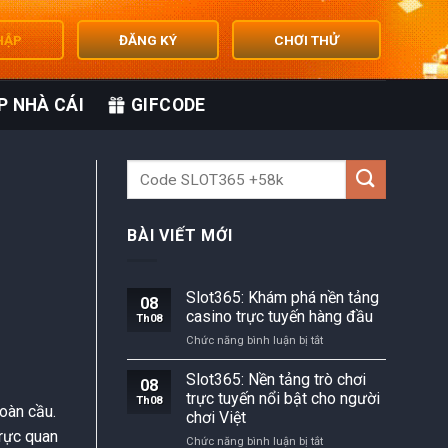
HẬP
ĐĂNG KÝ
CHƠI THỬ
P NHÀ CÁI
GIFCODE
BÀI VIẾT MỚI
Slot365: Khám phá nền tảng
08
casino trực tuyến hàng đầu
Th08
Slot365:
Chức năng bình luận bị tắt
Khám
phá
Slot365: Nền tảng trò chơi
08
nền
trực tuyến nổi bật cho người
Th08
tảng
toàn cầu.
chơi Việt
casino
trực quan
Slot365:
Chức năng bình luận bị tắt
trực