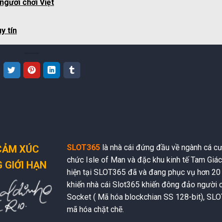
người chơi Việt
y tín
SLOT365
là nhà cái đứng đầu về ngành cá cư
CẢM XÚC
chức Isle of Man và đặc khu kinh tế Tam Giá
 GIỚI HẠN
hiện tại SLOT365 đã và đang phục vụ hơn 20 t
khiến nhà cái Slot365 khiến đông đảo người c
Socket ( Mã hóa blockchian SS 128-bit), SLO
mã hóa chặt chẽ.