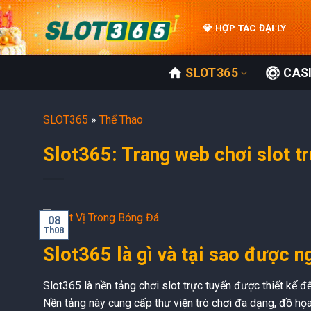
Skip
to
💎 HỢP TÁC ĐẠI LÝ
content
SLOT365
CAS
SLOT365
»
Thể Thao
Slot365: Trang web chơi slot t
08
Th08
Slot365 là gì và tại sao được 
Slot365 là nền tảng chơi slot trực tuyến được thiết kế để
Nền tảng này cung cấp thư viện trò chơi đa dạng, đồ họ